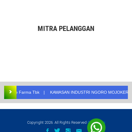
MITRA PELANGGAN
k
KAWASAN INDUSTRI NGORO MOJOKERTO
PT. THIESS
Copyright
2026
. All Rights Reserved
CV. Natusi