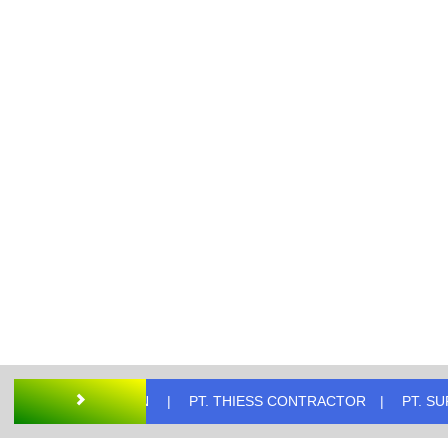
LSP LHN
PT. THIESS CONTRACTOR
PT. SUPRIME 