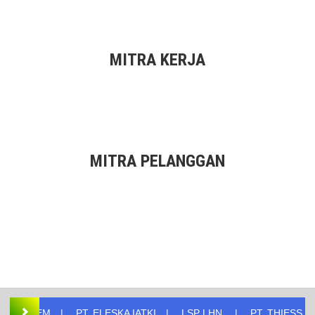
MITRA KERJA
MITRA PELANGGAN
 SISTEM
PT. ELESKA IATKI
LSP LHN
PT. THIESS CO