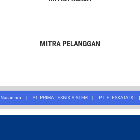
MITRA PELANGGAN
. PRIMA TEKNIK SISTEM
PT. ELESKA IATKI
LSP LHN
P