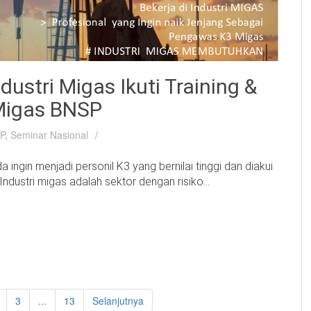
ndustri Migas Ikuti Training &
 Migas BNSP
SP
,
Seminar Nasional
ngin menjadi personil K3 yang bernilai tinggi dan diakui
ndustri migas adalah sektor dengan risiko...
3
...
13
Selanjutnya