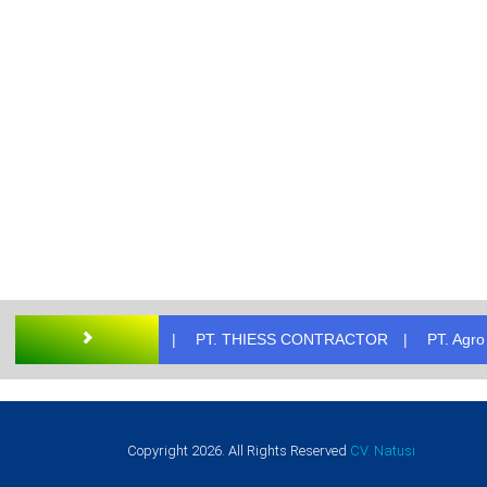
RTO
PT. THIESS CONTRACTOR
PT. Agro Nusantara
PT
Copyright
2026
. All Rights Reserved
CV. Natusi