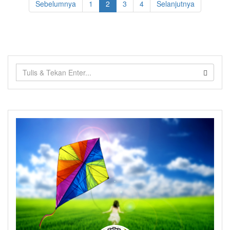
Sebelumnya
1
2
3
4
Selanjutnya